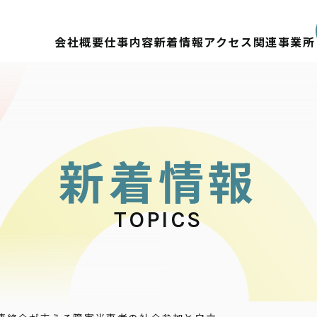
会社概要
仕事内容
新着情報
アクセス
関連事業所
新
着
情
報
TOPICS