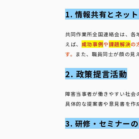
1. 情報共有とネッ
共同作業所全国連絡会は、各
えば、
成功事例
や
課題解決
の
す。
また、職員同士が顔の見
2. 政策提言活動
障害当事者が働きやすい社会
具体的な提案書や意見書を作
3. 研修・セミナー