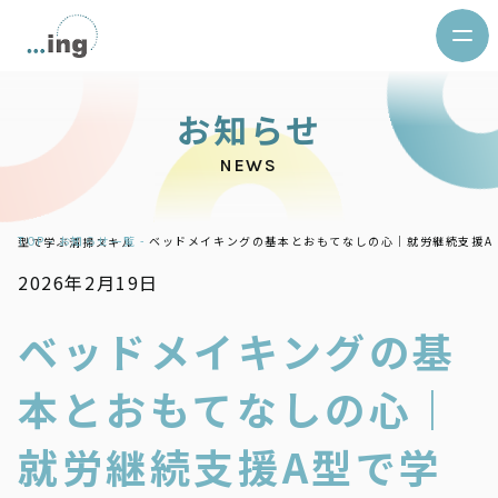
お
知
ら
せ
NEWS
TOP -
お知らせ一覧 -
ベッドメイキングの基本とおもてなしの心｜就労継続支援A型で学ぶ清掃スキル
2026年2月19日
ベッドメイキングの基
本とおもてなしの心｜
就労継続支援A型で学