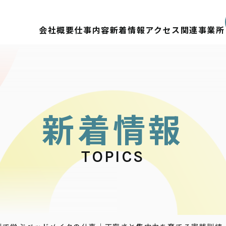
会社概要
仕事内容
新着情報
アクセス
関連事業所
新
着
情
報
TOPICS