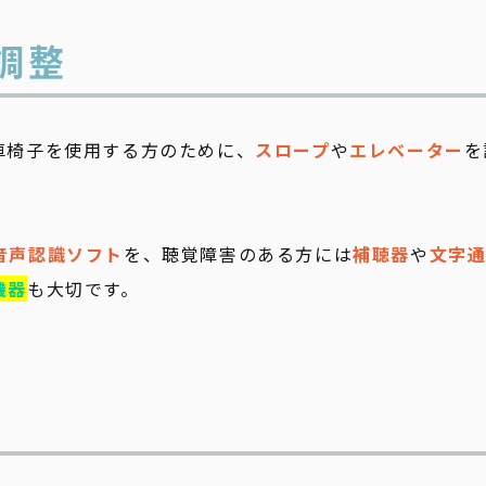
の調整
車椅子を使用する方のために、
スロープ
や
エレベーター
を
音声認識ソフト
を、聴覚障害のある方には
補聴器
や
文字
機器
も大切です。