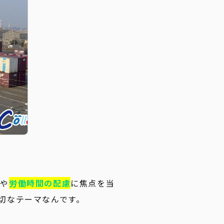
務
や
労働時間の配慮
に焦点を当
切なテーマなんです。