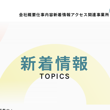
会社概要
仕事内容
新着情報
アクセス
関連事業所
新
着
情
報
TOPICS