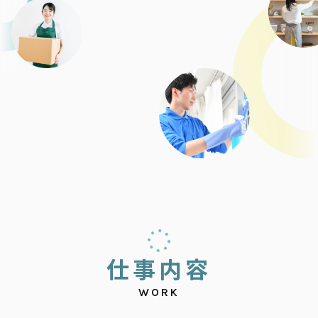
仕
事
内
容
WORK