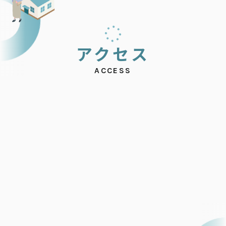
ア
ク
セ
ス
ACCESS