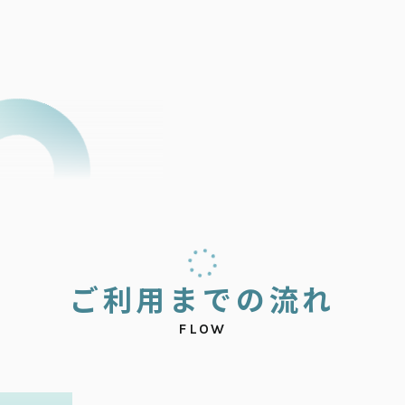
ご
利
用
ま
で
の
流
れ
FLOW