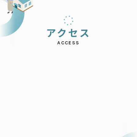
ア
ク
セ
ス
ACCESS