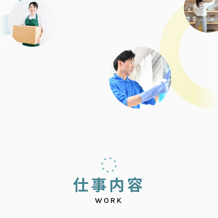
仕
事
内
容
WORK