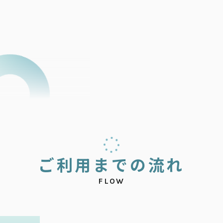
ご
利
用
ま
で
の
流
れ
FLOW