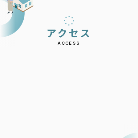
ア
ク
セ
ス
ACCESS