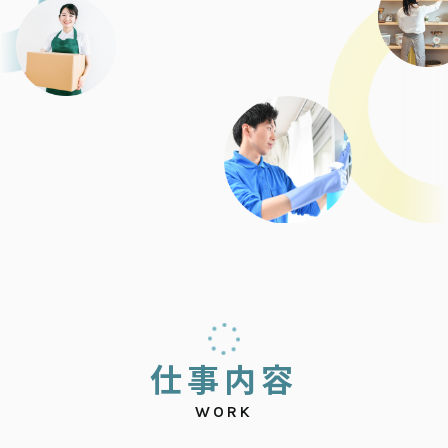
仕
事
内
容
WORK