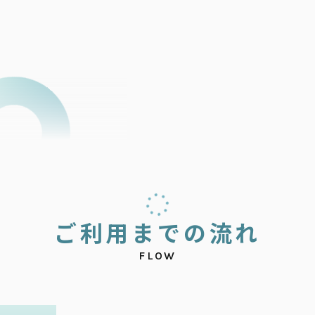
ご
利
用
ま
で
の
流
れ
FLOW