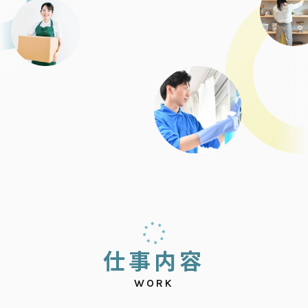
仕
事
内
容
WORK