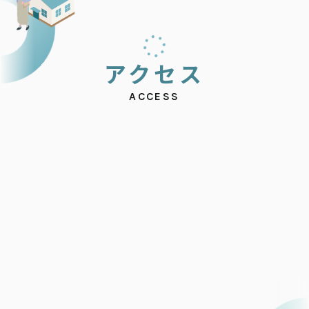
ア
ク
セ
ス
ACCESS