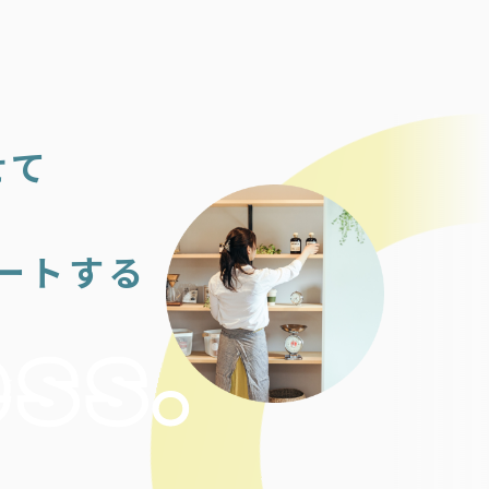
せて
ートする