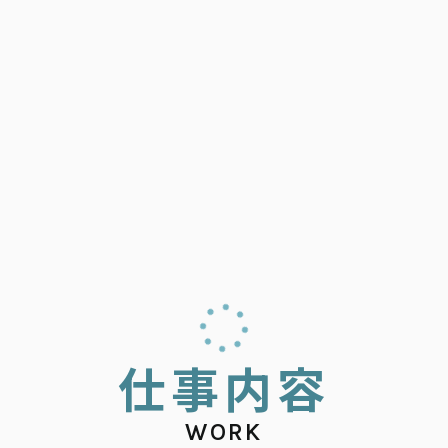
仕
事
内
容
WORK