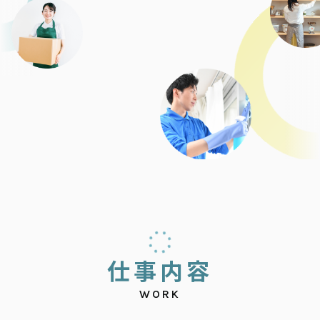
仕
事
内
容
WORK