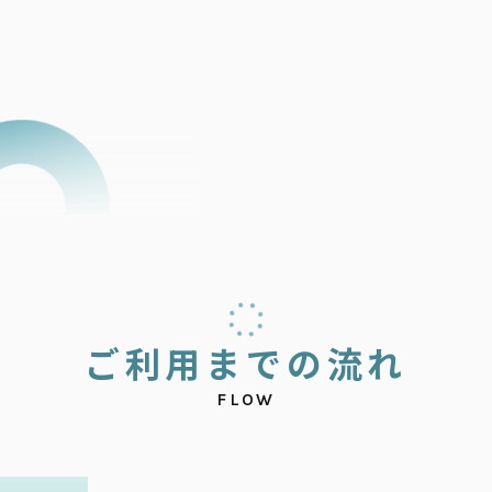
ご
利
用
ま
で
の
流
れ
FLOW