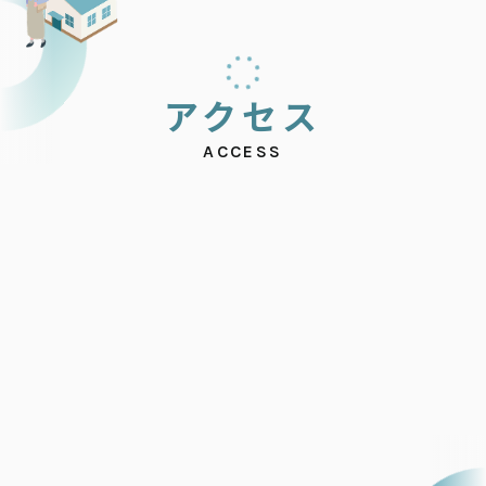
ア
ク
セ
ス
ACCESS