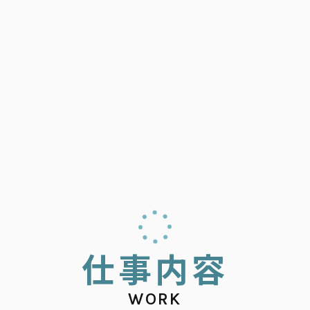
仕
事
内
容
WORK