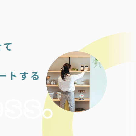
せて
ートする