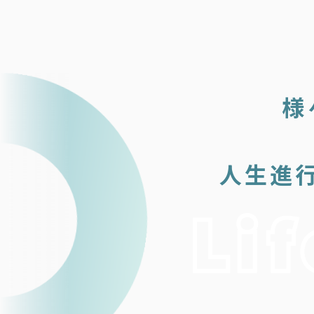
様
人生進