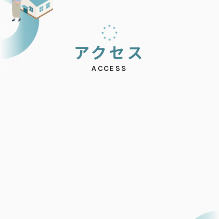
ア
ク
セ
ス
ACCESS