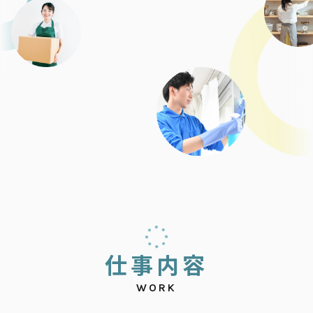
仕
事
内
容
WORK