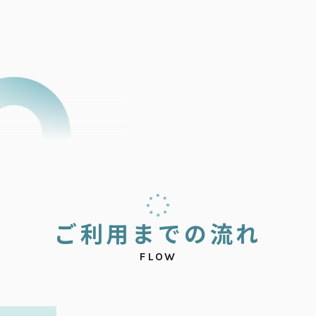
ご
利
用
ま
で
の
流
れ
FLOW