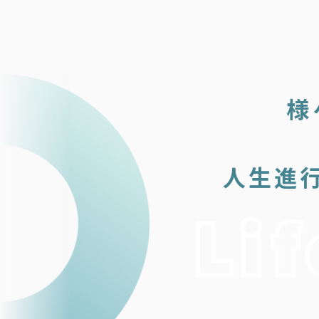
様
人生進