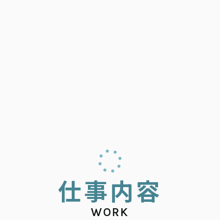
仕
事
内
容
WORK