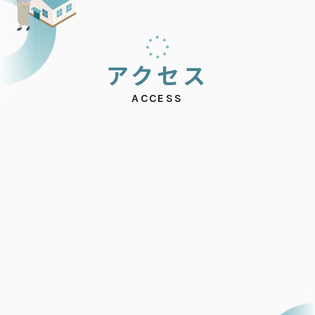
ア
ク
セ
ス
ACCESS