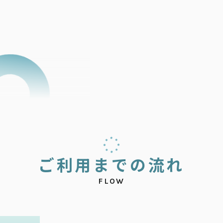
ご
利
用
ま
で
の
流
れ
FLOW