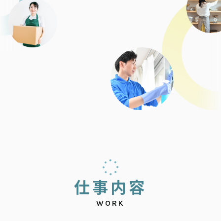
仕
事
内
容
WORK