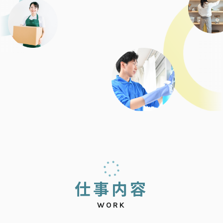
仕
事
内
容
WORK