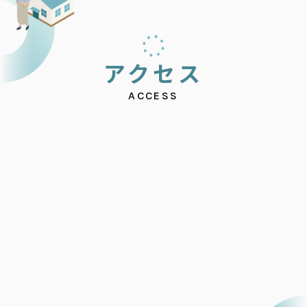
ア
ク
セ
ス
ACCESS