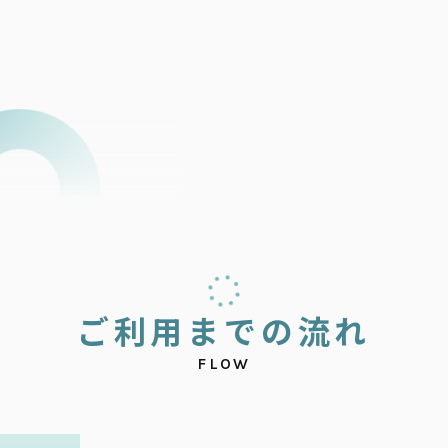
ご
利
用
ま
で
の
流
れ
FLOW