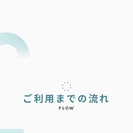
ご
利
用
ま
で
の
流
れ
FLOW