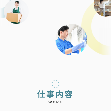
仕
事
内
容
WORK