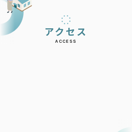
ア
ク
セ
ス
ACCESS