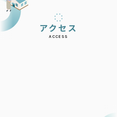
ア
ク
セ
ス
ACCESS