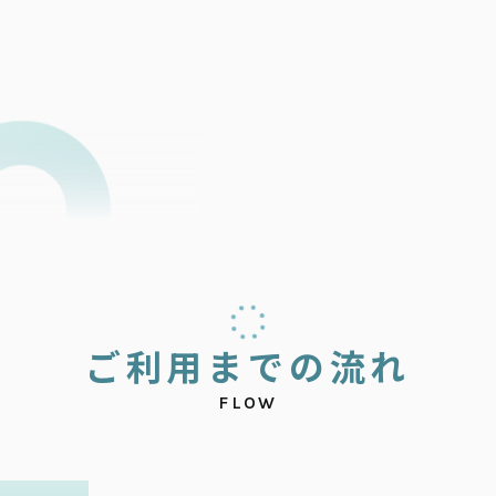
ご
利
用
ま
で
の
流
れ
FLOW