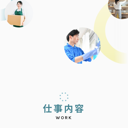
仕
事
内
容
WORK