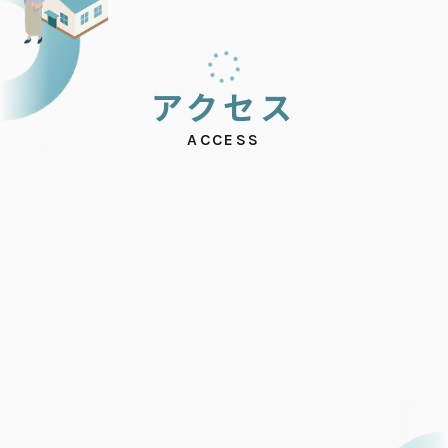
ア
ク
セ
ス
ACCESS