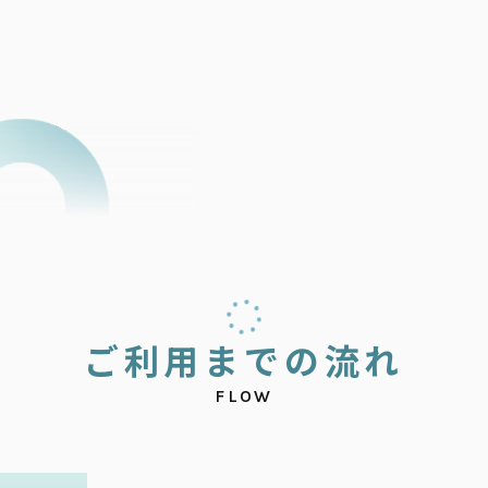
ご
利
用
ま
で
の
流
れ
FLOW