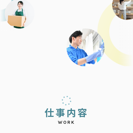
仕
事
内
容
WORK