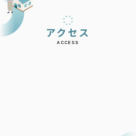
ア
ク
セ
ス
ACCESS