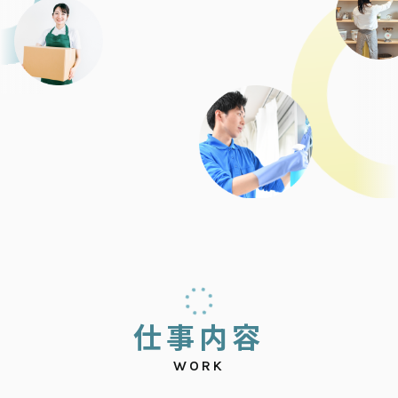
仕
事
内
容
WORK