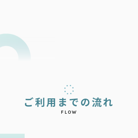
ご
利
用
ま
で
の
流
れ
FLOW