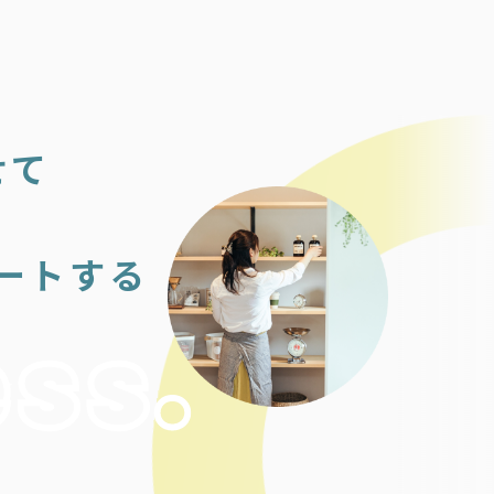
せて
ートする