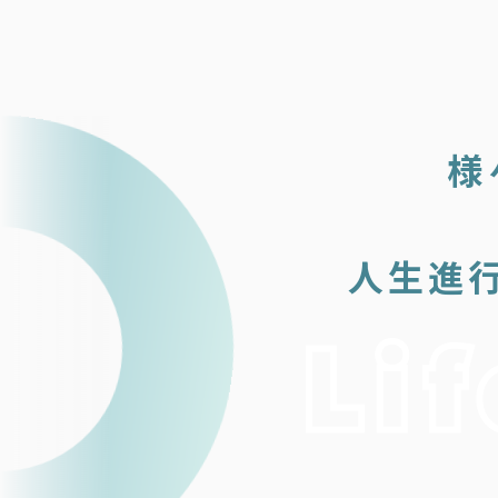
様
人生進