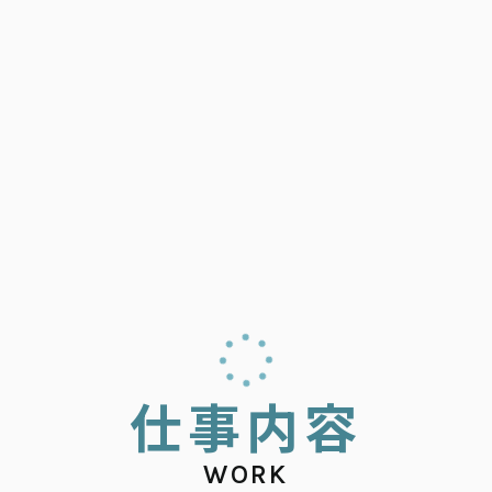
仕
事
内
容
WORK