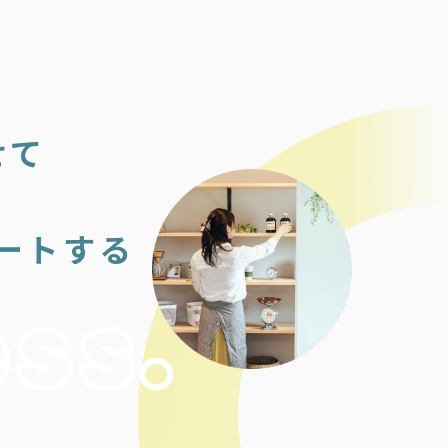
せて
ートする