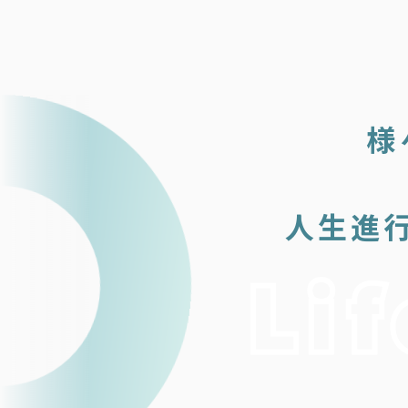
様
人生進