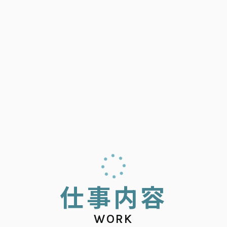
仕
事
内
容
WORK