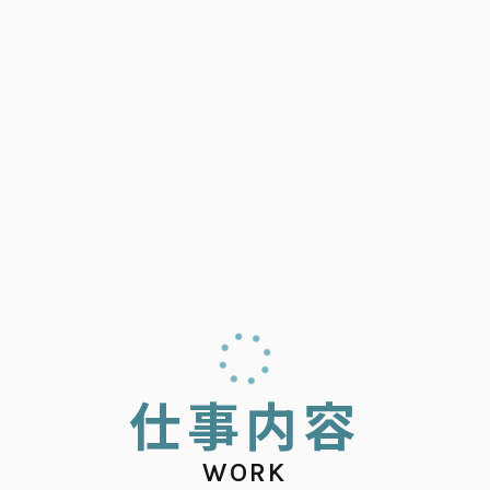
仕
事
内
容
WORK