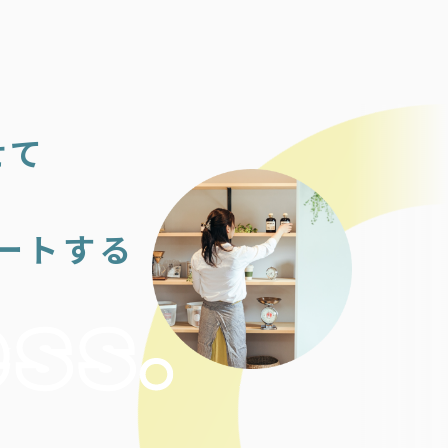
せて
ートする