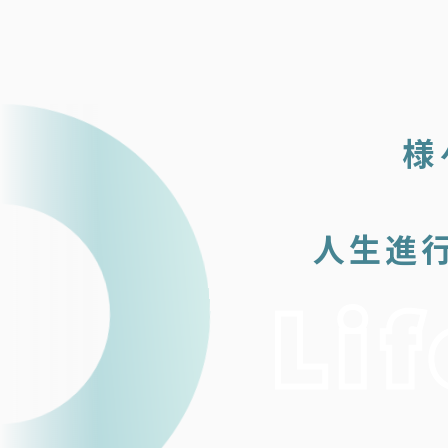
様
人生進