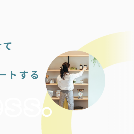
せて
ートする