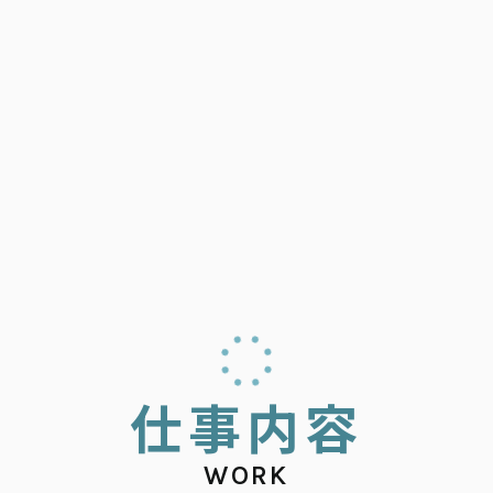
仕
事
内
容
WORK