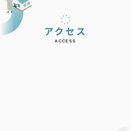
ア
ク
セ
ス
ACCESS