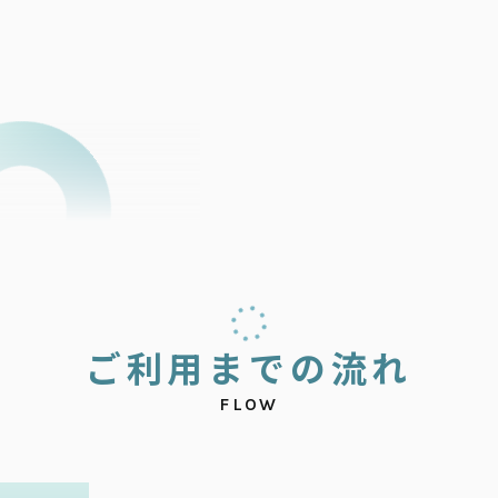
ご
利
用
ま
で
の
流
れ
FLOW