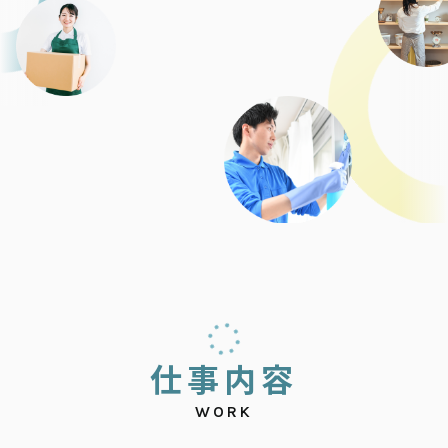
仕
事
内
容
WORK