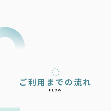
ご
利
用
ま
で
の
流
れ
FLOW