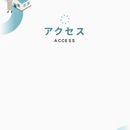
ア
ク
セ
ス
ACCESS