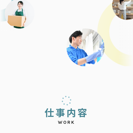
仕
事
内
容
WORK