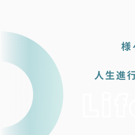
様
人生進