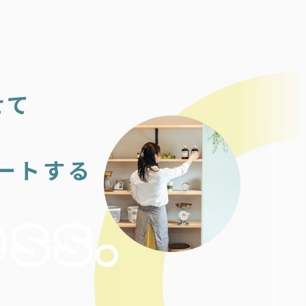
せて
ートする