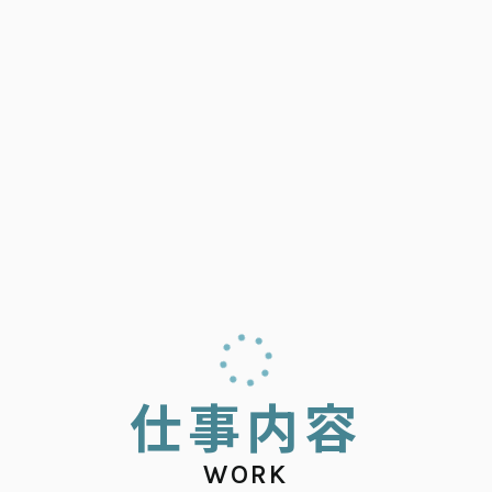
仕
事
内
容
WORK