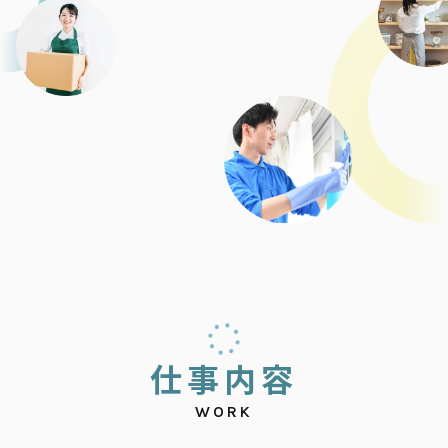
仕
事
内
容
WORK