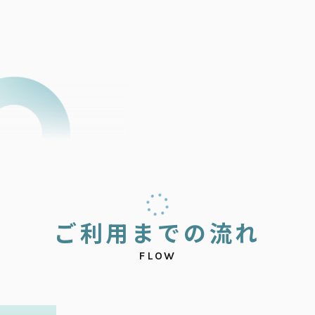
ご
利
用
ま
で
の
流
れ
FLOW