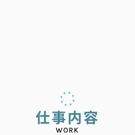
仕
事
内
容
WORK