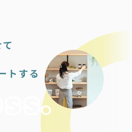
せて
ートする