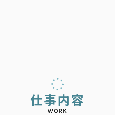
仕
事
内
容
WORK