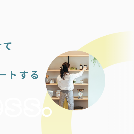
せて
ートする