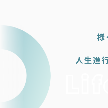
様
人生進