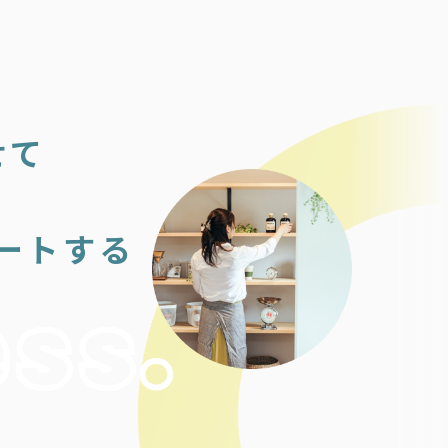
せて
ートする