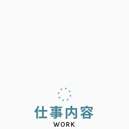
仕
事
内
容
WORK