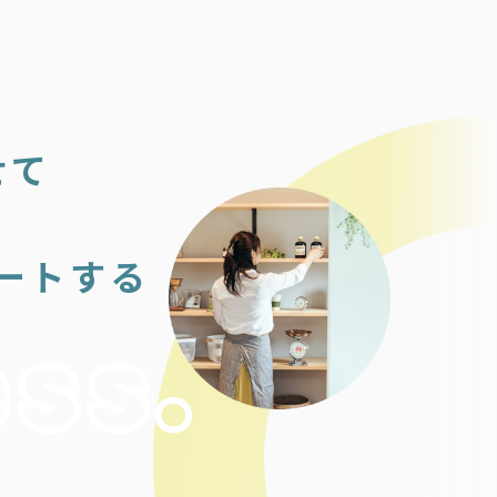
せて
ートする