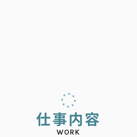
仕
事
内
容
WORK