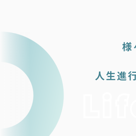
様
人生進