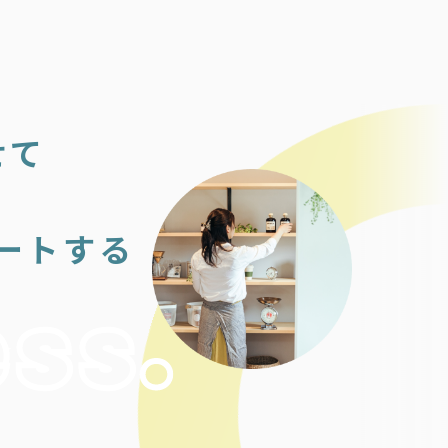
せて
ートする