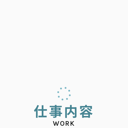
仕
事
内
容
WORK