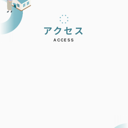
ア
ク
セ
ス
ACCESS