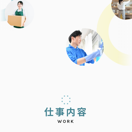
仕
事
内
容
WORK