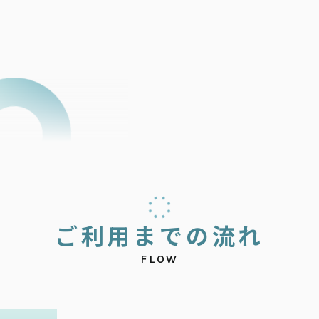
ご
利
用
ま
で
の
流
れ
FLOW